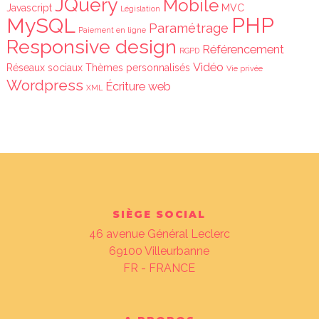
JQuery
Mobile
Javascript
MVC
Législation
PHP
MySQL
Paramétrage
Paiement en ligne
Responsive design
Référencement
RGPD
Vidéo
Réseaux sociaux
Thèmes personnalisés
Vie privée
Wordpress
Écriture web
XML
SIÈGE SOCIAL
46 avenue Général Leclerc
69100
Villeurbanne
FR - FRANCE