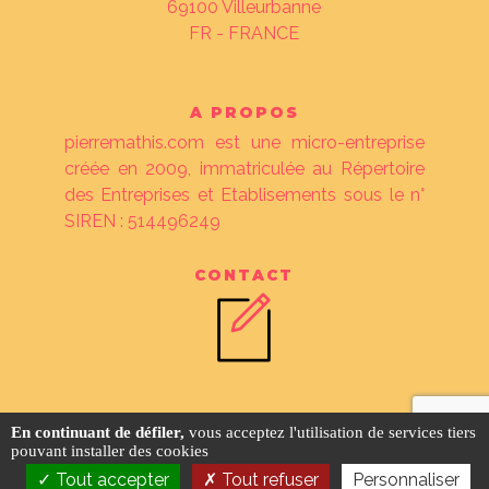
69100
Villeurbanne
FR - FRANCE
A PROPOS
pierremathis.com est une micro-entreprise
créée en 2009, immatriculée au Répertoire
des Entreprises et Etablisements sous le n°
SIREN : 514496249
CONTACT
©
pierremathis.com
2026 ❖
tarif des
En continuant de défiler,
vous acceptez l'utilisation de services tiers
prestations
❖
mentions légales
❖
crédits
pouvant installer des cookies
Tout accepter
Tout refuser
Personnaliser