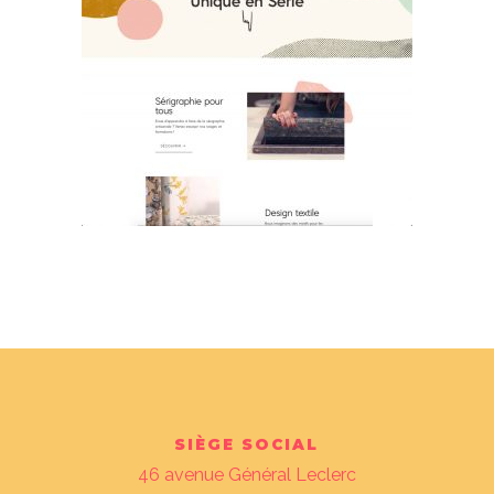
SIÈGE SOCIAL
46 avenue Général Leclerc