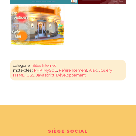
catégorie :
Sites Internet
mots-clés :
PHP
,
MySQL
,
Référencement
,
Ajax
,
JQuery
,
HTML
,
CSS
,
Javascript
,
Développement
SIÈGE SOCIAL