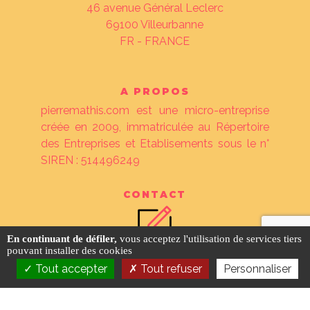
46 avenue Général Leclerc
69100
Villeurbanne
FR - FRANCE
A PROPOS
pierremathis.com est une micro-entreprise
créée en 2009, immatriculée au Répertoire
des Entreprises et Etablisements sous le n°
SIREN : 514496249
CONTACT
En continuant de défiler,
vous acceptez l'utilisation de services tiers
pouvant installer des cookies
Tout accepter
Tout refuser
Personnaliser
©
pierremathis.com
2026 ❖
tarif des
prestations
❖
mentions légales
❖
crédits