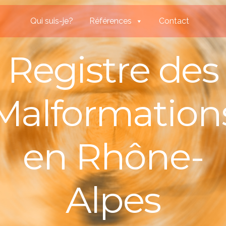
Qui suis-je?
Références
Contact
Registre des
Malformation
en Rhône-
Alpes