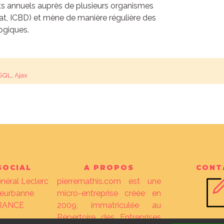
ats annuels auprès de plusieurs organismes
t, ICBD) et mène de manière régulière des
ogiques.
SQL
,
Ajax
SOCIAL
A PROPOS
CONT
néral Leclerc
pierremathis.com est une
lleurbanne
micro-entreprise créée en
FRANCE
2009, immatriculée au
Répertoire des Entreprises