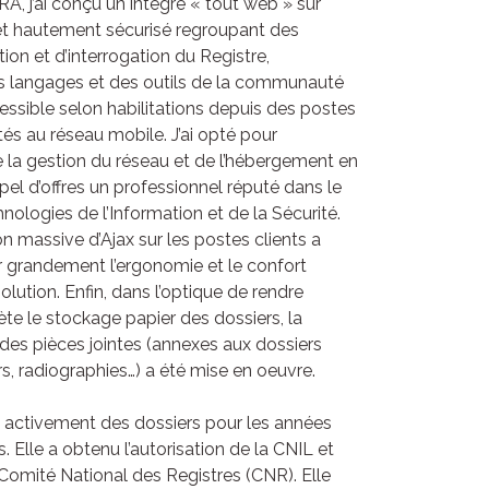
, j’ai conçu un integré « tout web » sur
et hautement sécurisé regroupant des
tion et d’interrogation du Registre,
s langages et des outils de la communauté
ssible selon habilitations depuis des postes
 au réseau mobile. J’ai opté pour
de la gestion du réseau et de l’hébergement en
pel d’offres un professionnel réputé dans le
ologies de l’Information et de la Sécurité.
tion massive d’Ajax sur les postes clients a
r grandement l’ergonomie et le confort
 solution. Enfin, dans l’optique de rendre
te le stockage papier des dossiers, la
 des pièces jointes (annexes aux dossiers
s, radiographies…) a été mise en oeuvre.
 activement des dossiers pour les années
s. Elle a obtenu l’autorisation de la CNIL et
 Comité National des Registres (CNR). Elle