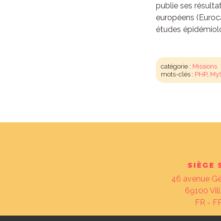
publie ses résult
européens (Euroca
études épidémiol
catégorie :
Missions
mots-clés :
PHP
,
My
SIÈGE 
46 avenue Gé
69100
Vi
FR - 