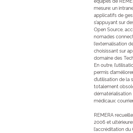
équipes de REMERA
mesure: un intran
applicatifs de ges
s’appuyant sur de
Open Source, acce
nomades connectés
l’externalisation 
choisissant sur ap
domaine des Techn
En outre, l’utilisa
permis d’améliore
d’utilisation de la
totalement obsolè
dématérialisation
médicaux: courrier
REMERA recueille
2006 et ultérieure
l’accréditation du