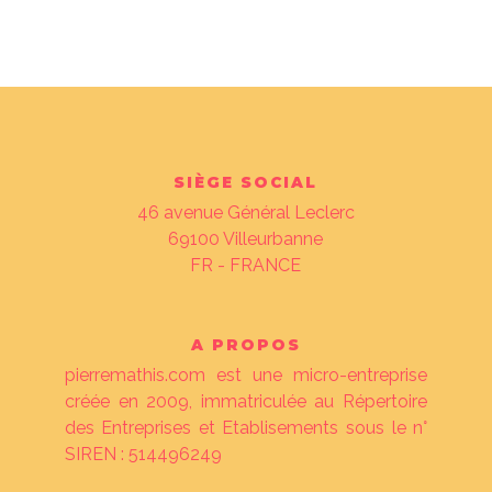
SIÈGE SOCIAL
46 avenue Général Leclerc
69100
Villeurbanne
FR - FRANCE
A PROPOS
pierremathis.com est une micro-entreprise
créée en 2009, immatriculée au Répertoire
des Entreprises et Etablisements sous le n°
SIREN : 514496249