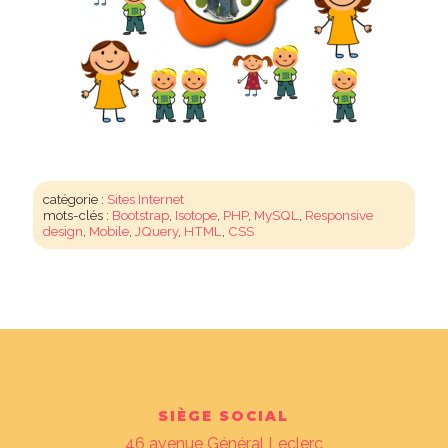
catégorie :
Sites Internet
mots-clés :
Bootstrap
,
Isotope
,
PHP
,
MySQL
,
Responsive
design
,
Mobile
,
JQuery
,
HTML
,
CSS
SIÈGE SOCIAL
46 avenue Général Leclerc