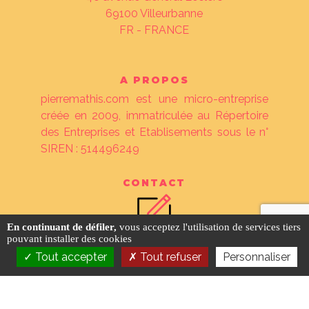
69100
Villeurbanne
FR - FRANCE
A PROPOS
pierremathis.com est une micro-entreprise
créée en 2009, immatriculée au Répertoire
des Entreprises et Etablisements sous le n°
SIREN : 514496249
CONTACT
En continuant de défiler,
vous acceptez l'utilisation de services tiers
pouvant installer des cookies
Tout accepter
Tout refuser
Personnaliser
©
pierremathis.com
2026 ❖
tarif des
prestations
❖
mentions légales
❖
crédits